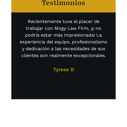
Testimonios
Recientemente tuve el placer de
D
trabajar con Mogy Law Firm, ¡y no
podría estar más impresionada! La
experiencia del equipo, profesionalismo
Ab
y dedicación a las necesidades de sus
clientes son realmente excepcionales.
co
Mog
co
Tyrese D