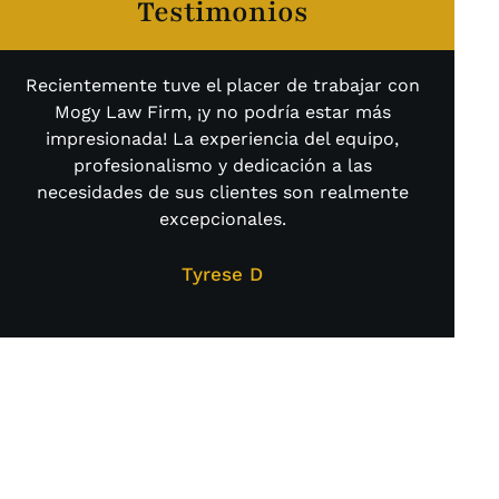
Testimonios
Recientemente tuve el placer de trabajar con
De
Mogy Law Firm, ¡y no podría estar más
bu
impresionada! La experiencia del equipo,
me
profesionalismo y dedicación a las
inf
necesidades de sus clientes son realmente
co
excepcionales.
es
mi 
Tyrese D
LITIGIOS A
LA MANERA